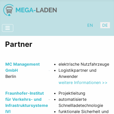
Sprache auswäh
EN
DE
Partner
MC Management
elektrische Nutzfahrzeuge
GmbH
Logistikpartner und
Berlin
Anwender
weitere Informationen >>
Fraunhofer-Institut
Projektleitung
für Verkehrs- und
automatisierte
Infrastruktursysteme
Schnellladetechnologie
IVI
funktionale Sicherheit und